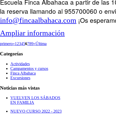
Escuela Finca Albahaca a partir de las 1
la reserva llamando al 955700060 o env
¡Os esperam
info@fincaalbahaca.com
Ampliar información
primero
«
1
2
3
4
5
6
7
8
9
»
Última
Categorías
Actividades
Campamentos y cursos
Finca Albahaca
Excursiones
Noticias más vistas
VUELVEN LOS SÁBADOS
EN FAMILIA
NUEVO CURSO 2022 - 2023