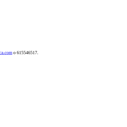
aca.com
o 615546517.