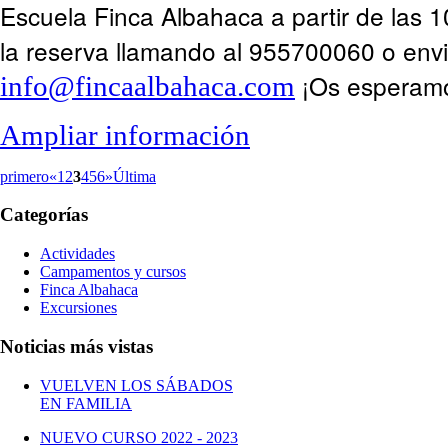
Escuela Finca Albahaca a partir de las 1
la reserva llamando al 955700060 o env
¡Os esperam
info@fincaalbahaca.com
Ampliar información
primero
«
1
2
3
4
5
6
»
Última
Categorías
Actividades
Campamentos y cursos
Finca Albahaca
Excursiones
Noticias más vistas
VUELVEN LOS SÁBADOS
EN FAMILIA
NUEVO CURSO 2022 - 2023