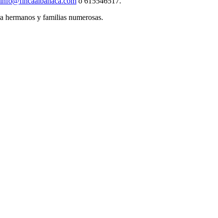
info@fincaalbahaca.com
o 615546517.
ara hermanos y familias numerosas.