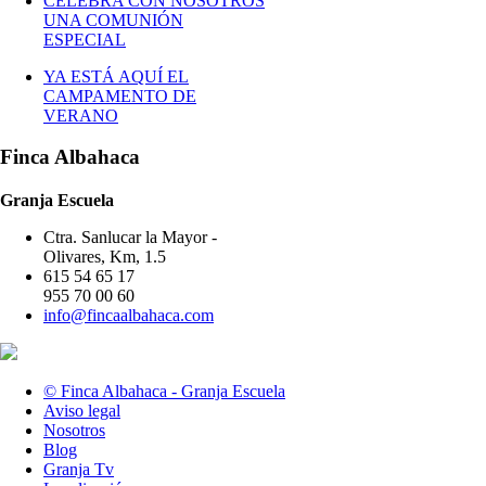
CELEBRA CON NOSOTROS
UNA COMUNIÓN
ESPECIAL
YA ESTÁ AQUÍ EL
CAMPAMENTO DE
VERANO
Finca Albahaca
Granja Escuela
Ctra. Sanlucar la Mayor -
Olivares, Km, 1.5
615 54 65 17
955 70 00 60
info@fincaalbahaca.com
© Finca Albahaca - Granja Escuela
Aviso legal
Nosotros
Blog
Granja Tv